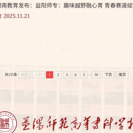
湖南教育发布：益阳师专：趣味越野融心育 青春赛道
2025.11.21
...
共155条
首页
上页
1
2
3
4
5
16
下页
尾页