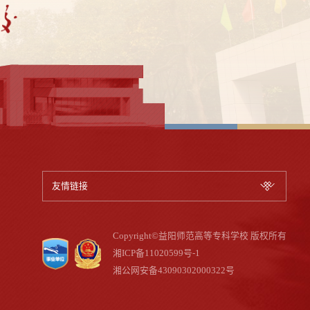
友情链接
Copyright©益阳师范高等专科学校 版权所有
湘ICP备11020599号-1
湘公网安备43090302000322号