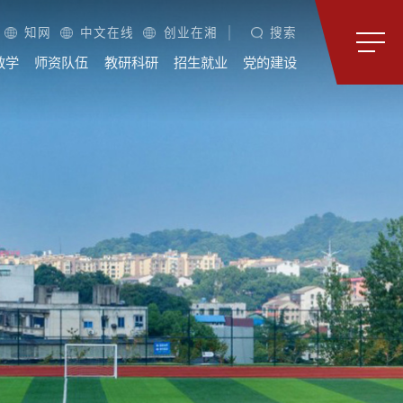
知网
中文在线
创业在湘
搜索
教学
师资队伍
教研科研
招生就业
党的建设