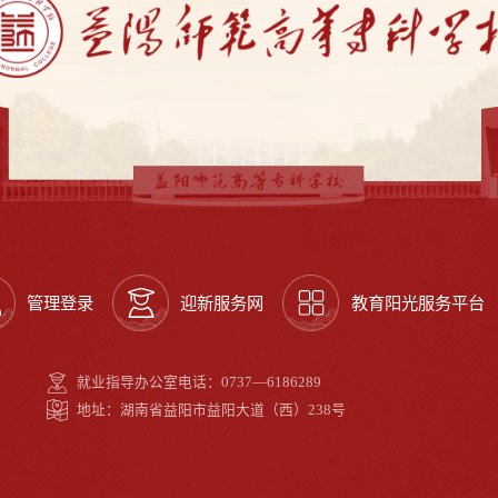
管理登录
迎新服务网
教育阳光服务平台
就业指导办公室电话：0737—6186289
地址：湖南省益阳市益阳大道（西）238号