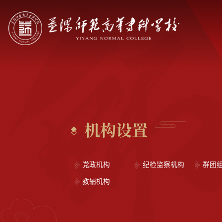
机构设置
党政机构
纪检监察机构
群团
教辅机构