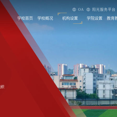
OA
阳光服务平台
学校首页
学校概况
机构设置
学院设置
教育
组织