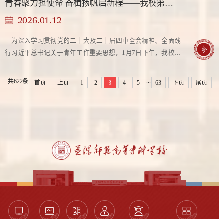
青春聚力担使命 奋楫扬帆启新程——我校第四次学生代表大会胜利召开
2026.01.12
为深入学习贯彻党的二十大及二十届四中全会精神、全面践
行习近平总书记关于青年工作重要思想，1月7日下午，我校在
益德楼西报告厅召开第四次学生代表大会。学校党委副书记、
校长鲁良教授，党委委员、副校长何子恢，学生工作处处长黄
...
共622条
首页
上页
1
2
3
4
5
63
下页
尾页
建成，校团委书记、学生工作处副处长薛毅，儿童发展与艺术
创意学院党支部书记郭松林，智能科学与智慧教育技术学院党
支部书记刘畅，人文与通识教育学院党支部书记李卧勇，湖南
工艺美大、益阳职院两所兄弟院校的学生代表和我校学生代表
出席会议。...