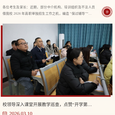
各位考生及家长：近期，部分中介机构、培训组织及不法人员
借我校 2026 年高职单独招生工作之机，编造 “保过辅导”“专属
名额”“定向录取”“考试题库” 等不实信息，借机索要高额费用，
严重干扰我校正规招生工作秩序，也给考生及家长的财产安全
带来极大风险。为捍卫学校招生公信力，严格落实教育部、湖
南省教育厅单招工作要求，守护广大考生的切身利益，现就我
校 2026 年单独招生相关政策及事项郑重声明如下：一、我校
2026 年单独招生的报名宣传、...
校领导深入课堂开展教学巡查，点赞“开学第一课”
2026.03.10