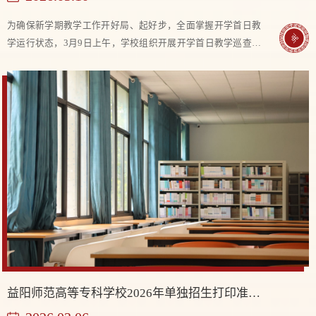
为确保新学期教学工作开好局、起好步，全面掌握开学首日教
学运行状态，3月9日上午，学校组织开展开学首日教学巡查工
作。校领导班子分别带队，深入各教学单位一线课堂，对新学
期教学情况进行全面检查。本次巡查共分为四个小组，先后前
往马克思主义学院、人文与通识学院、羽毛球学院、智能科学
与智慧教育技术学院、儿童发展与艺术创意学院等教学单位，
重点围绕课堂教学秩序、教师到岗情况、学生出勤状况、教学
设施运行等方面开展细致检查。...
益阳师范高等专科学校2026年单独招生打印准考证操作指南