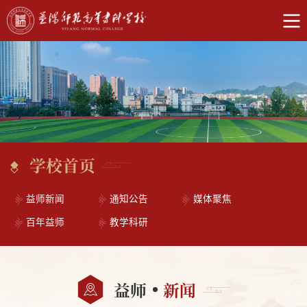
学校首页
益师新闻
通知公告
媒体聚焦
百年益师
教学科研
益师
新闻