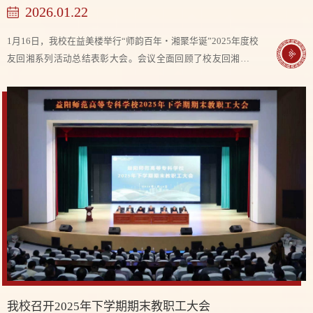
2026.01.22
1月16日，我校在益美楼举行“师韵百年・湘聚华诞”2025年度校
友回湘系列活动总结表彰大会。会议全面回顾了校友回湘系列
活动成果，表彰在活动中表现突出的先进个人，凝聚校友情
谊，共话发展蓝图。学校党委班子成员、校友特邀代表参会。
会上，党委书记李梦醒向奋斗在各条战线的优秀校友致以最诚
挚的感谢与最崇高的敬意。他指出，校友是学校行走的名片，
是对“益师精神”最生动的诠释。大家曾在这里启航，如今散作
满天星光，却始终心系故园。...
我校召开2025年下学期期末教职工大会