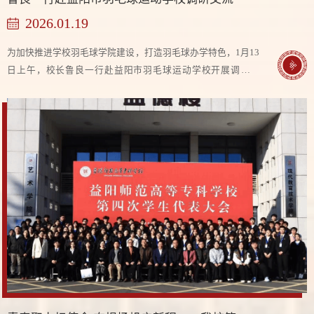
2026.01.19
为加快推进学校羽毛球学院建设，打造羽毛球办学特色，1月13
日上午，校长鲁良一行赴益阳市羽毛球运动学校开展调研交
流。学校组织人事处处长王志伟、人文与通识教育学院党总支
书记李卧勇等参加调研。座谈会上，益阳市羽毛球运动学校校
长李琼系统介绍了益阳市羽毛球运动学校办学成果。作为连续3
个周期的“国家高水平体育后备人才基地”，该校成立23年来已
向国家队输送31名运动员，培养出贾一凡、包宜鑫等世界冠
军，累计斩获47项世界冠军头衔。...