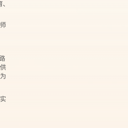
育、
教师
路
供
为
的实