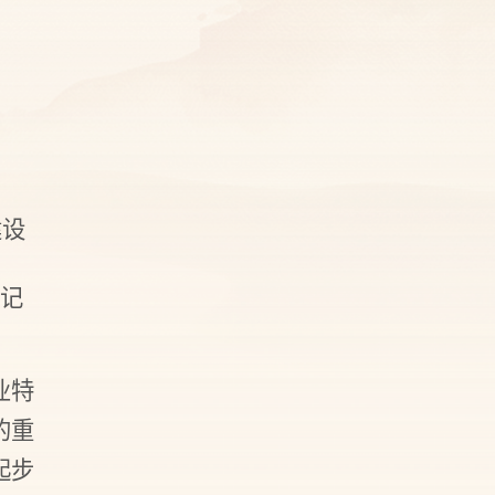
建设
、
记
业特
的重
起步