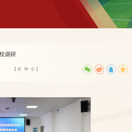
校调研
【
大
中
小
】