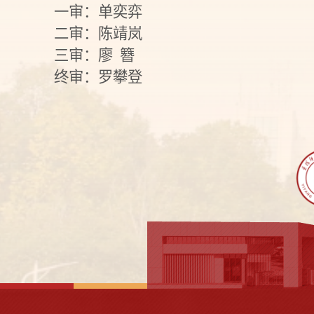
一审：单奕弈
二审：陈靖岚
三审：廖 簪
终审：罗攀登