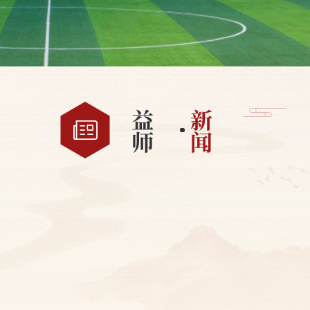
益
新
师
闻