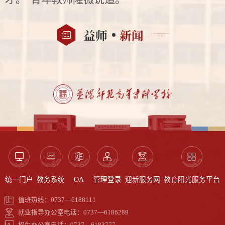
益师
新闻
统一门户
教务系统
OA
管理登录
迎新服务网
教育阳光服务平台
值班热线：0737—6188111
就业指导办公室电话：0737—6186289
招生办公室电话：0737—6183777