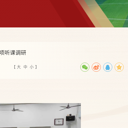
项听课调研
【
大
中
小
】