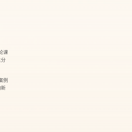
论课
生分
案例
构新