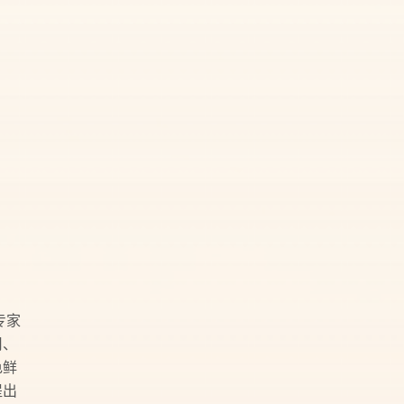
专家
用、
色鲜
提出