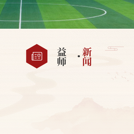
益
新
师
闻