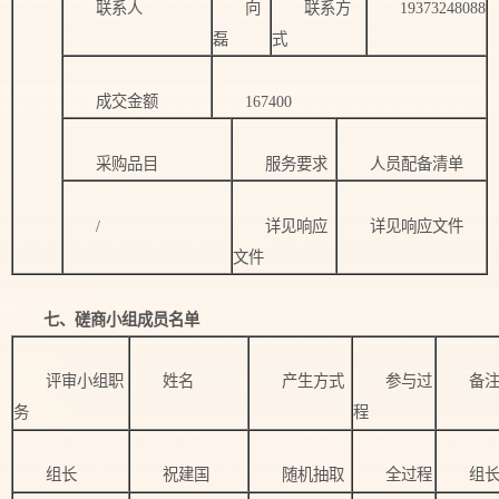
联系人
向
联系方
19373248088
磊
式
成交金额
167400
采购品目
服务要求
人员配备清单
/
详见响应
详见响应文件
文件
七、磋商小组成员名单
评审小组职
姓名
产生方式
参与过
备
务
程
组长
祝建国
随机抽取
全过程
组