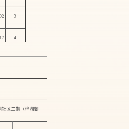
02
3
17
4
湖社区二期（梓湖御