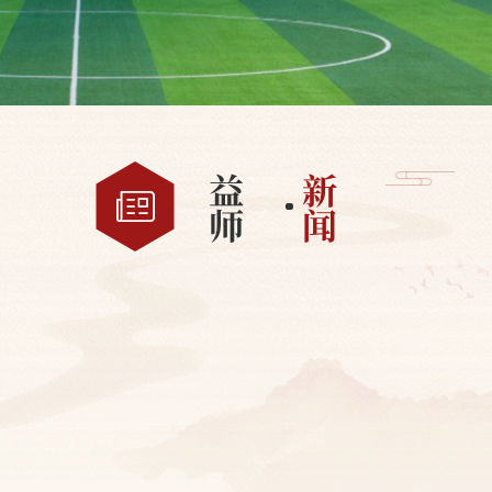
益
新
师
闻