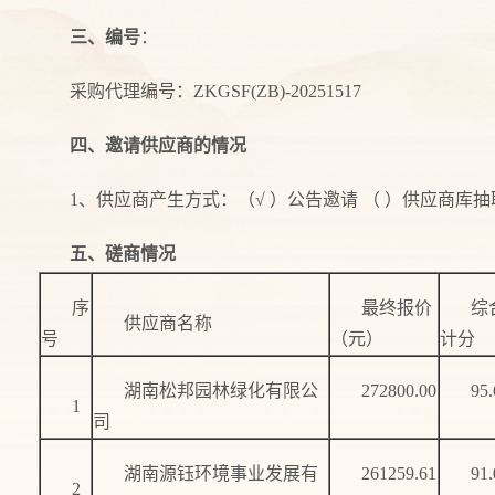
三、编号
：
采购代理编号：ZKGSF(ZB)-20251517
四、邀请供应商的情况
1、供应商产生方式：（√ ）公告邀请 （ ）供应商库抽
五、磋商情况
序
最终报价
综
供应商名称
号
（元）
计分
湖南松邦园林绿化有限公
272800.00
95.
1
司
湖南源钰环境事业发展有
261259.61
91.
2