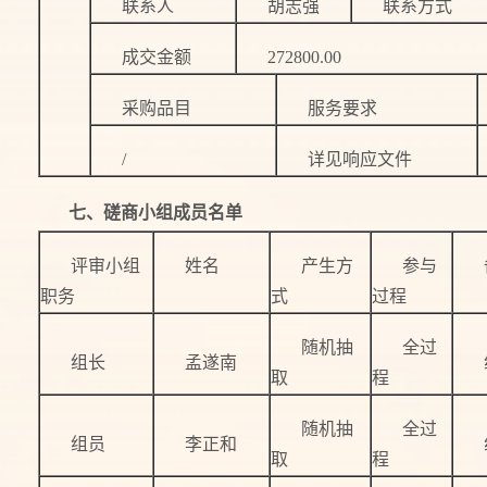
联系人
胡志强
联系方式
成交金额
272800.00
采购品目
服务要求
/
详见响应文件
七、磋商小组成员名单
评审小组
姓名
产生方
参与
职务
式
过程
随机抽
全过
组长
孟遂南
取
程
随机抽
全过
组员
李正和
取
程