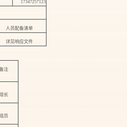
17347257123
人员配备清单
详见响应文件
备注
组长
组员