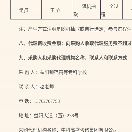
随机抽
全过
组员
王 立
取
程
注：产生方式注明是随机抽取或自行选定；参与过程注
八、代理费收费
金额
：向
采购
人
收取代理服务费不超过
九、采购人和采购代理机构名称、联系人和联系方式
采 购 人：益阳师范高等专科学校
联 系 人：赵老师
电 话：13762707758
地 址：益阳大道（西）238号
采购代理机构名称：中科高盛咨询集团有限公司