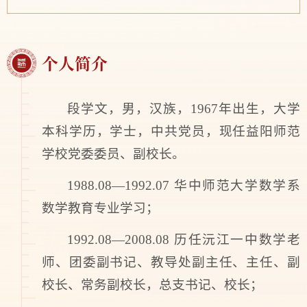
个人简介
段学文，男，汉族，1967年出生，大学
本科学历，学士，中共党员，现任益阳师范
学校党委委员、副校长。
1988.08—1992.07 华中师范大学数学系
数学教育专业学习；
1992.08—2008.08 历任沅江一中数学老
师、团委副书记、教导处副主任、主任、副
校长、常务副校长，总支书记、校长；