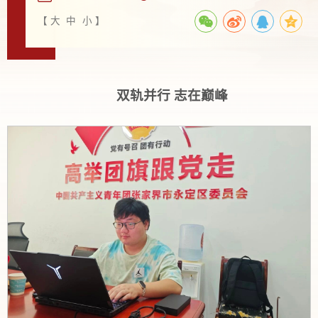
【
大
中
小
】
双轨并行
志在巅峰