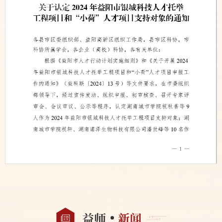
第 1 页
益师
新闻