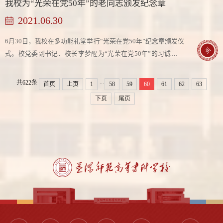
我校为“光荣在党50年”的老同志颁发纪念章
2021.06.30
6月30日，我校在多功能礼堂举行“光荣在党50年”纪念章颁发仪
式。校党委副书记、校长李梦醒为“光荣在党50年”的习诚、何
清明、刘汉斌等7位老同志集中颁发了纪念章。对因身体不便等
原因不能参加集中颁发仪式的李淮、...
...
共622条
首页
上页
1
58
59
60
61
62
63
下页
尾页