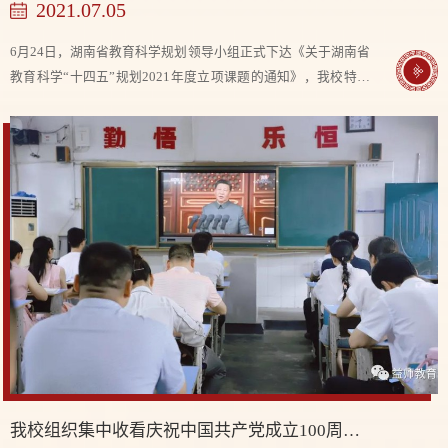
2021.07.05
6月24日，湖南省教育科学规划领导小组正式下达《关于湖南省
教育科学“十四五”规划2021年度立项课题的通知》，我校特级
教师符映红主持的《基于古筝弹唱古诗词的音乐教学实践研
究》（批准号：XJK21ATW004）立项为省级...
我校组织集中收看庆祝中国共产党成立100周年大会