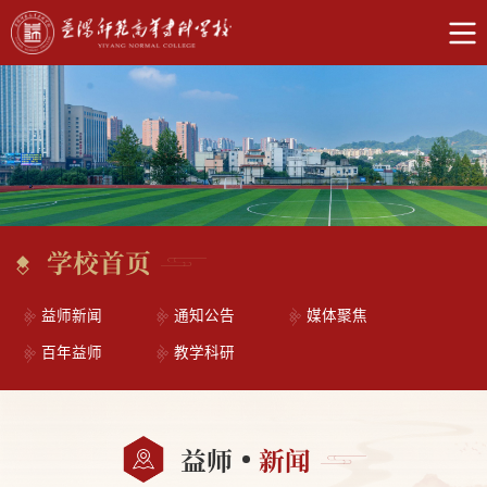
学校首页
益师新闻
通知公告
媒体聚焦
百年益师
教学科研
益师
新闻