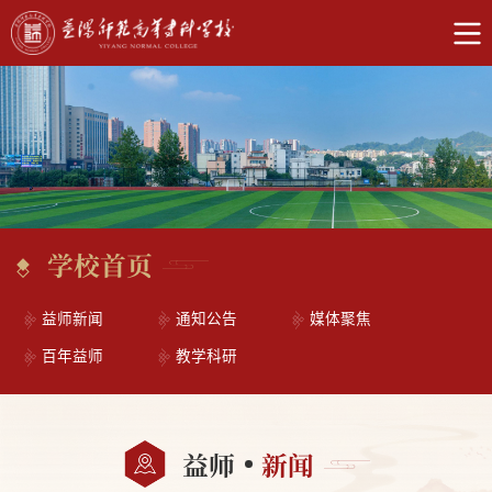
学校首页
益师新闻
通知公告
媒体聚焦
百年益师
教学科研
益师
新闻