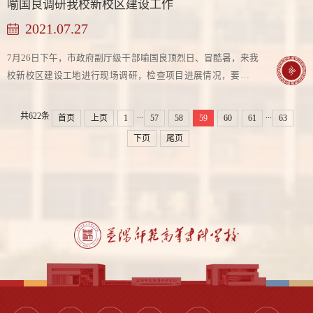
喻国良调研我校新校区建设工作
2021.07.27
7月26日下午，市政府副厅级干部喻国良顶烈日、冒酷暑，来我
校新校区建设工地进行现场调研，检查项目进展情况，要求抢
抓施工进度，确保校园如期交付使用，实现顺利开学。 新任职
的学校党委书记林英迅速进入角色，与党...
...
...
共622条
首页
上页
1
57
58
59
60
61
63
下页
尾页