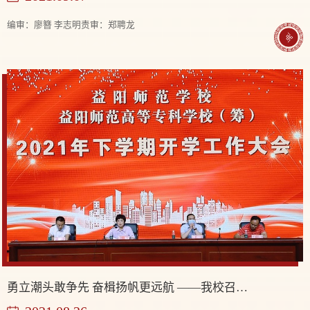
编审：廖簪 李志明责审：郑聘龙
勇立潮头敢争先 奋楫扬帆更远航 ——我校召开2021年下学期开学工作大会暨师德师风建设大会