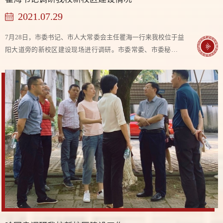
2021.07.29
7月28日，市委书记、市人大常委会主任瞿海一行来我校位于益
阳大道旁的新校区建设现场进行调研。市委常委、市委秘书长
孙达良，副市长李劲松，市政府副厅级干部喻国良，市委办二
级巡视员邓正安，市教育局、市城投公司、...